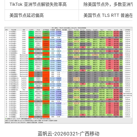
TikTok 亚洲节点解锁失败率高
除美国节点外，多数亚洲节点 
美国节点延迟偏高
美国节点 TLS RTT 普遍
蓝帆云-20260321-广西移动