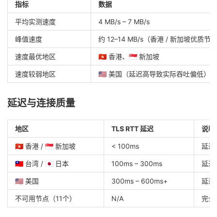
指标
数据
平均实测速度
4 MB/s – 7 MB/s
峰值速度
约 12–14 MB/s（香港 / 新加坡优质节
速度最优地区
🇭🇰 香港、🇸🇬 新加坡
速度较弱地区
🇺🇸 美国（延迟高导致实际吞吐偏低）；
延迟与连接质量
地区
TLS RTT 延迟
说明
🇭🇰 香港 / 🇸🇬 新加坡
< 100ms
延迟
🇹🇼 台湾 / 🇯🇵 日本
100ms – 300ms
延迟
🇺🇸 美国
300ms – 600ms+
延迟
不可用节点（11个）
N/A
完全