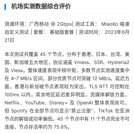
机场实测数据综合评价
测速环境：广西移动 @ 2Gbps| 测试工具： MiaoKo 喵速
自定义测试 | 套餐： 基础版套餐 | 测试时间： 2023年6月
21日
本次测试共覆盖 45 个节点，分布于香港、日本、台湾、美
国、新加坡五大地区，协议涵盖 Vmess、SSR、Hysteria2
及 Vless。整体速度表现中规中矩，多数节点实测速度集中
在 4–7 MB/s 区间，部分优质节点可突破 12 MB/s。延迟方
面，香港与新加坡节点表现较为突出，TLS RTT 可控制在
100ms 以内，其余地区延迟差异明显。流媒体解锁方面，
Netflix、YouTube、Disney+ 及 OpenAI 整体表现尚可，
但 Spotify 在全部节点均显示”禁止注册”，TikTok 在亚洲
节点的解锁成功率偏低。45 个节点中有 11 个节点完全不可
连接，节点存活率约为 75.6%。