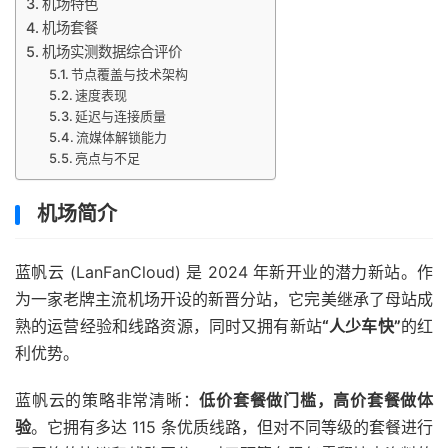
机场特色
机场套餐
机场实测数据综合评价
节点覆盖与技术架构
速度表现
延迟与连接质量
流媒体解锁能力
亮点与不足
机场简介
蓝帆云 (LanFanCloud) 是 2024 年新开业的潜力新站。作
为一家老牌主流机场开设的新晋分站，它完美继承了母站成
熟的运营经验和线路资源，同时又拥有新站
“人少车快”
的红
利优势。
蓝帆云的策略非常清晰：
低价套餐做门槛，高价套餐做体
验
。它拥有多达 115 条优质线路，但对不同等级的套餐进行